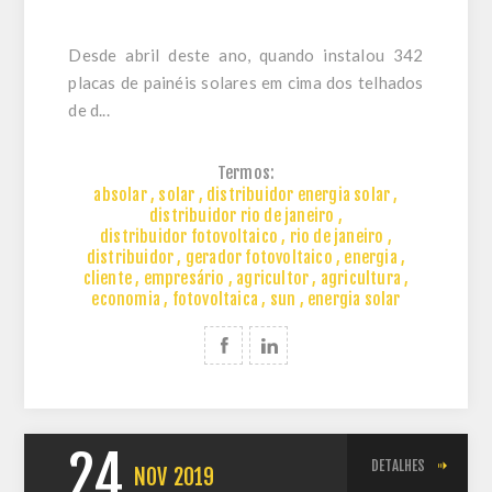
Desde abril deste ano, quando instalou 342
placas de painéis solares em cima dos telhados
de d...
Termos:
absolar
,
solar
,
distribuidor energia solar
,
distribuidor rio de janeiro
,
distribuidor fotovoltaico
,
rio de janeiro
,
distribuidor
,
gerador fotovoltaico
,
energia
,
cliente
,
empresário
,
agricultor
,
agricultura
,
economia
,
fotovoltaica
,
sun
,
energia solar
24
DETALHES
NOV
2019