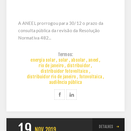
A ANEEL prorrogou para 30/12 o prazo da
consulta pública da revisão da Resolução
Normativa 482...
Termos:
energia solar
,
solar
,
absolar
,
aneel
,
rio de janeiro
,
distribuidor
,
distribuidor fotovoltaico
,
distribuidor rio de janeiro
,
fotovoltaica
,
audiência pública
19
DETALHES
NOV
2019