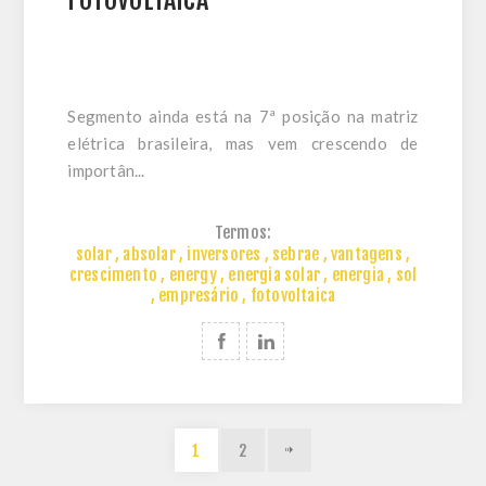
FOTOVOLTAICA
Segmento ainda está na 7ª posição na matriz
elétrica brasileira, mas vem crescendo de
importân...
Termos:
solar
,
absolar
,
inversores
,
sebrae
,
vantagens
,
crescimento
,
energy
,
energia solar
,
energia
,
sol
,
empresário
,
fotovoltaica
1
2