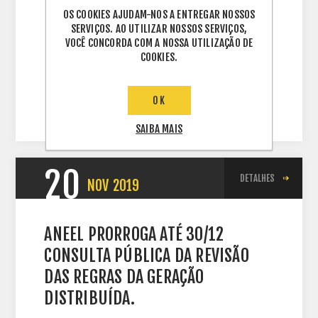
Termos:
OS COOKIES AJUDAM-NOS A ENTREGAR NOSSOS
solar
,
absolar
,
fotovoltaica
,
SERVIÇOS. AO UTILIZAR NOSSOS SERVIÇOS,
distribuidor fotovoltaico
,
distribuidor
,
VOCÊ CONCORDA COM A NOSSA UTILIZAÇÃO DE
distribuidor rio de janeiro
,
COOKIES.
distribuidor energia solar
,
energia solar
,
energy
,
gerador fotovoltaico
OK
SAIBA MAIS
20
DETALHES
NOV
2019
ANEEL PRORROGA ATÉ 30/12
CONSULTA PÚBLICA DA REVISÃO
DAS REGRAS DA GERAÇÃO
DISTRIBUÍDA.