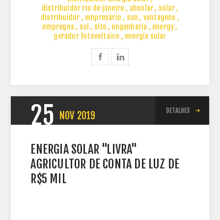
distribuidor rio de janeiro
,
absolar
,
solar
,
distribuidor
,
empresário
,
sun
,
vantagens
,
empregos
,
sol
,
site
,
engenharia
,
energy
,
gerador fotovoltaico
,
energia solar
25
DETALHES
NOV
2019
ENERGIA SOLAR "LIVRA"
AGRICULTOR DE CONTA DE LUZ DE
R$5 MIL