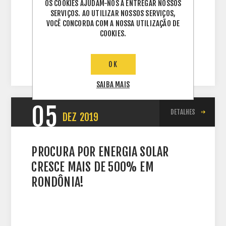
OS COOKIES AJUDAM-NOS A ENTREGAR NOSSOS
distribuidor energia solar
,
sol
,
energia solar
,
SERVIÇOS. AO UTILIZAR NOSSOS SERVIÇOS,
solar
,
absolar
,
energy
,
energia
,
VOCÊ CONCORDA COM A NOSSA UTILIZAÇÃO DE
gerador fotovoltaico
,
fotovoltaica
,
agricultura
,
COOKIES.
agricultor
,
agricultura familiar
OK
SAIBA MAIS
05
DETALHES
DEZ
2019
PROCURA POR ENERGIA SOLAR
CRESCE MAIS DE 500% EM
RONDÔNIA!