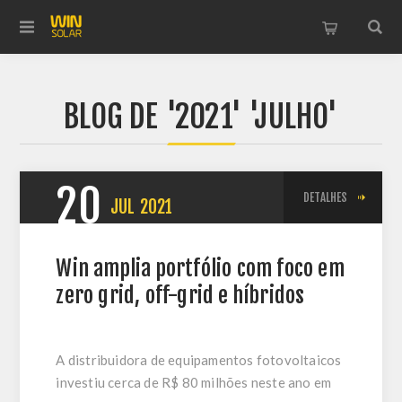
BLOG DE '2021' 'JULHO'
20
DETALHES
JUL
2021
Win amplia portfólio com foco em
zero grid, off-grid e híbridos
A distribuidora de equipamentos fotovoltaicos
investiu cerca de R$ 80 milhões neste ano em