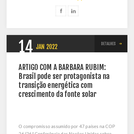
14
DETALHES
JAN
2022
ARTIGO COM A BARBARA RUBIM:
Brasil pode ser protagonista na
transição energética com
crescimento da fonte solar
O compromisso assumido por 47 países na COP
26 (26ª Conferência das Nações Unidas sobre