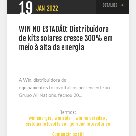
19
DETALHES
JAN
2022
WIN NO ESTADÃO: Distribuidora
de kits solares cresce 300% em
meio à alta da energia
A Win, distribuidora de
equipamentos
fotovoltaicos
pertencente ao
Grupo All Nations, fechou 20...
Termos:
win energia
,
win solar
,
win no estadao
,
sistema fotovoltaico
,
gerador fotovoltaico
Comentários (0)