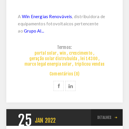
A
Win Energias Renováveis
, distribuidora de
equipamentos fotovoltaicos pertencente
ao
Grupo Al...
Termos:
portal solar
,
win
,
crescimento
,
geração solar distrubuída
,
lei 14300
,
marco legal energia solar
,
triplicou vendas
Comentários (0)
25
DETALHES
JAN
2022