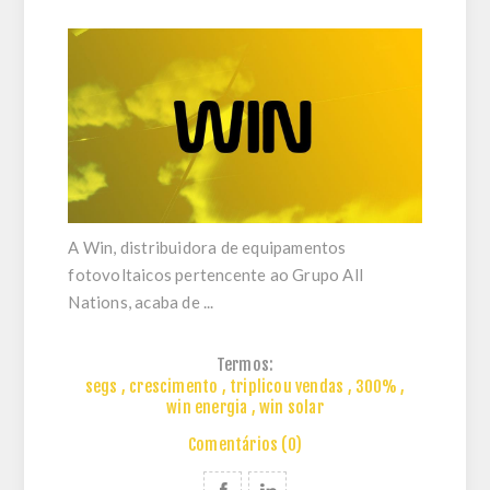
A
Win
, distribuidora de equipamentos
fotovoltaicos pertencente ao
Grupo All
Nations
, acaba de ...
Termos:
segs
,
crescimento
,
triplicou vendas
,
300%
,
win energia
,
win solar
Comentários (0)