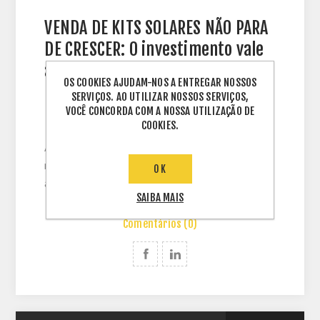
VENDA DE KITS SOLARES NÃO PARA
DE CRESCER: O investimento vale
a pena?
OS COOKIES AJUDAM-NOS A ENTREGAR NOSSOS
SERVIÇOS. AO UTILIZAR NOSSOS SERVIÇOS,
VOCÊ CONCORDA COM A NOSSA UTILIZAÇÃO DE
COOKIES.
A venda de kits solares segue crescendo em
meio à alta da energia. Muitos interessados
OK
ainda s...
SAIBA MAIS
Comentários (0)