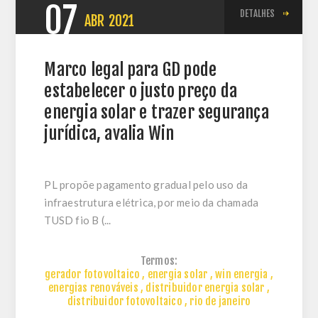
07
DETALHES
ABR
2021
Marco legal para GD pode
estabelecer o justo preço da
energia solar e trazer segurança
jurídica, avalia Win
PL propõe pagamento gradual pelo uso da
infraestrutura elétrica, por meio da chamada
TUSD fio B (...
Termos:
gerador fotovoltaico
,
energia solar
,
win energia
,
energias renováveis
,
distribuidor energia solar
,
distribuidor fotovoltaico
,
rio de janeiro