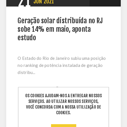
21
JUN
2021
Geração solar distribuída no RJ
sobe 14% em maio, aponta
estudo
O Estado do Rio de Janeiro subiu uma posição
no ranking de potência instalada de geração
distribu...
Termos:
distribuidor energia solar
,
OS COOKIES AJUDAM-NOS A ENTREGAR NOSSOS
distribuidor rio de janeiro
,
energia solar
,
SERVIÇOS. AO UTILIZAR NOSSOS SERVIÇOS,
win energia
,
energias renováveis
VOCÊ CONCORDA COM A NOSSA UTILIZAÇÃO DE
COOKIES.
Comentários (0)