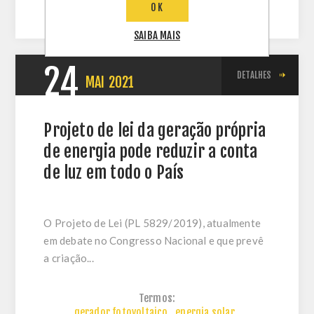
OK
SAIBA MAIS
24
DETALHES
MAI
2021
Projeto de lei da geração própria
de energia pode reduzir a conta
de luz em todo o País
O Projeto de Lei (PL 5829/2019), atualmente
em debate no Congresso Nacional e que prevê
a criação...
Termos:
gerador fotovoltaico
,
energia solar
,