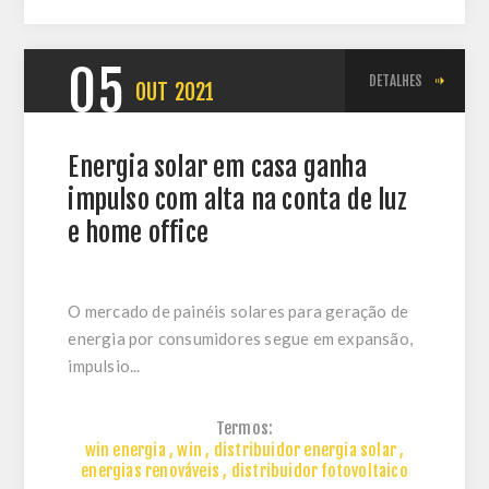
05
DETALHES
OUT
2021
Energia solar em casa ganha
impulso com alta na conta de luz
e home office
O mercado de painéis solares para geração de
energia por consumidores segue em expansão,
impulsio...
Termos:
win energia
,
win
,
distribuidor energia solar
,
energias renováveis
,
distribuidor fotovoltaico