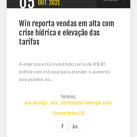
05
OUT
2021
Win reporta vendas em alta com
crise hídrica e elevação das
tarifas
A empresa está investindo cerca de R$ 80
milhões em estoque para atender o aumento
dos pedidos no...
Termos:
win energia
,
win
,
distribuidor energia solar
Comentários (0)