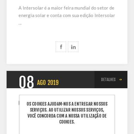
A Intersolar é a maior feira mundial do setor de
energia solar e conta com sua edição Intersolar
...
08
DETALHES
AGO
2019
Geração solar distribuída supera
OS COOKIES AJUDAM-NOS A ENTREGAR NOSSOS
SERVIÇOS. AO UTILIZAR NOSSOS SERVIÇOS,
marco de 1 GW
VOCÊ CONCORDA COM A NOSSA UTILIZAÇÃO DE
COOKIES.