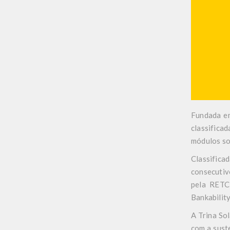
Fundada em
classifica
módulos so
Classifica
consecutiv
pela RETC
Bankabilit
A Trina So
com a sust