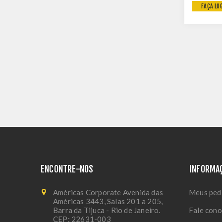
FAÇA LO
NEG21C.2
ENCONTRE-NOS
INFORMA
Américas Corporate Avenida das
Meus ped
Américas 3443, Salas 201 a 205,
Barra da Tijuca - Rio de Janeiro.
Fale con
CEP: 22631-003