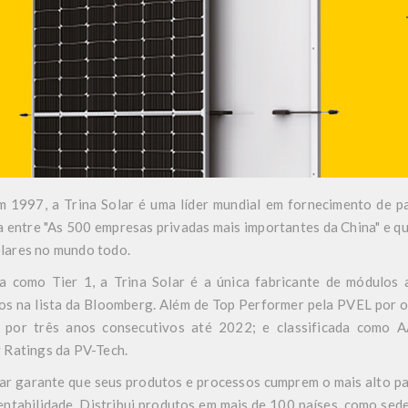
 1997, a Trina Solar é uma líder mundial em fornecimento de pai
da entre "As 500 empresas privadas mais importantes da China" e q
lares no mundo todo.
da como Tier 1, a Trina Solar é a única fabricante de módulos
os na lista da Bloomberg. Além de Top Performer pela PVEL por 
 por três anos consecutivos até 2022; e classificada como A
y Ratings da PV-Tech.
lar garante que seus produtos e processos cumprem o mais alto 
entabilidade. Distribui produtos em mais de 100 países, como sede