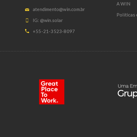
A WIN
atendimento@win.com.br
Políticas
IG: @win.solar
+55-21-3523-8097