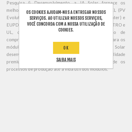
Pesquisa & Desenvolvimento, a JA Solar fornece os
melhores produtos conforme os relatórios da PVEL (PV
OS COOKIES AJUDAM-NOS A ENTREGAR NOSSOS
Evolution Labs), RETC (Renewable Energy Test Center) e
SERVIÇOS. AO UTILIZAR NOSSOS SERVIÇOS,
VOCÊ CONCORDA COM A NOSSA UTILIZAÇÃO DE
EUPD, além de ter todas as certificações TUV, INMETRO e
COOKIES.
UL, o qual, também recebeu uma certificação de
compromisso com o meio ambiente, com destaque para os
módulos Deep Blue 3.0. Dessa forma, a JA Solar
OK
desenvolve produtos de alta tecnologia e qualidade
SAIBA MAIS
premium para também minimizar o impacto desde os
processos de produção até a vida útil dos módulos.