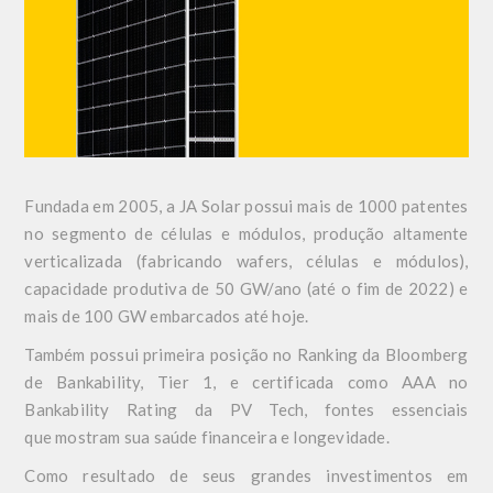
Fundada em 2005, a JA Solar possui mais de 1000 patentes
no segmento de células e módulos, produção altamente
verticalizada (fabricando wafers, células e módulos),
capacidade produtiva de 50 GW/ano (até o fim de 2022) e
mais de 100 GW embarcados até hoje.
Também possui primeira posição no Ranking da Bloomberg
de Bankability, Tier 1, e certificada como AAA no
Bankability Rating da PV Tech, fontes essenciais
que mostram sua saúde financeira e longevidade.
Como resultado de seus grandes investimentos em