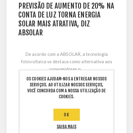
PREVISÃO DE AUMENTO DE 20% NA
CONTA DE LUZ TORNA ENERGIA
SOLAR MAIS ATRATIVA, DIZ
ABSOLAR
De acordo com a ABSOLAR, a tecnologia
fotovoltaica se destaca como alternativa aos
consumidores p...
OS COOKIES AJUDAM-NOS A ENTREGAR NOSSOS
SERVIÇOS. AO UTILIZAR NOSSOS SERVIÇOS,
Termos:
VOCÊ CONCORDA COM A NOSSA UTILIZAÇÃO DE
energia solar
,
solar
,
conta de luza
,
absolar
,
COOKIES.
aumento
,
melhoria
,
solis
,
distribuidor fotovoltaico
Comentários (0)
OK
SAIBA MAIS