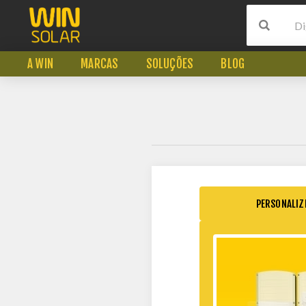
A WIN
MARCAS
SOLUÇÕES
BLOG
PERSONALIZ