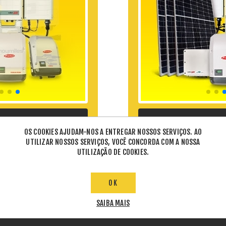
MECE AQUI
COMECE A
OS COOKIES AJUDAM-NOS A ENTREGAR NOSSOS SERVIÇOS. AO
UTILIZAR NOSSOS SERVIÇOS, VOCÊ CONCORDA COM A NOSSA
UTILIZAÇÃO DE COOKIES.
OK
SAIBA MAIS