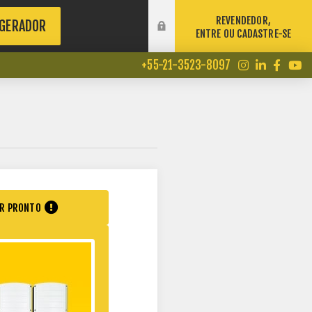
REVENDEDOR,
 GERADOR
ENTRE OU CADASTRE-SE
+55-21-3523-8097
OR PRONTO