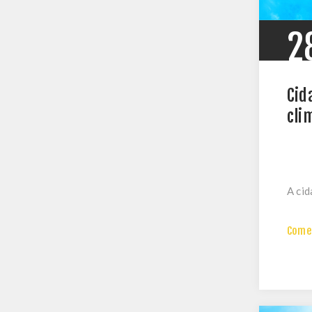
2
Cid
cli
A cid
Comen