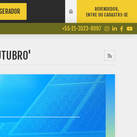
REVENDEDOR,
 GERADOR
ENTRE OU CADASTRE-SE
+55-21-3523-8097
UTUBRO'