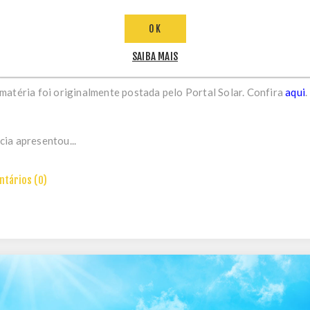
el abre consulta pública sobre custeio da gera
OK
SAIBA MAIS
matéria foi originalmente postada pelo Portal Solar. Confira
aqui
.
ia apresentou...
tários (0)