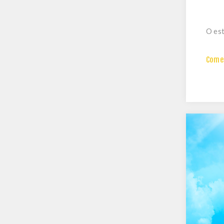
O est
Comen