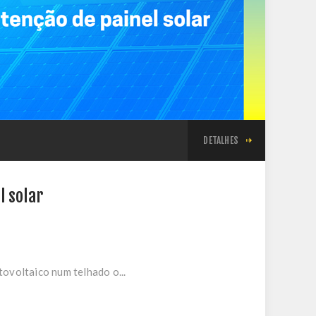
DETALHES
l solar
tovoltaico num telhado o...