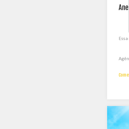
Ane
Essa 
Agênc
Comen