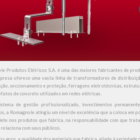
e Produtos Elétricos S.A. é uma das maiores fabricantes de prod
presa oferece uma vasta linha de transformadores de distribuição
ção, seccionamento e proteção, ferragens eletrotécnicas, estrutur
fatos de concreto utilizados em redes elétricas.
stema de gestão profissionalizado, investimentos permanente
os, a Romagnole atingiu um nível de excelência que a coloca em 
flete nos produtos que fabrica, na responsabilidade com que trat
 relaciona com seus públicos.
os anos, a qualidade dos materiais que fabrica, aliada à seriedad