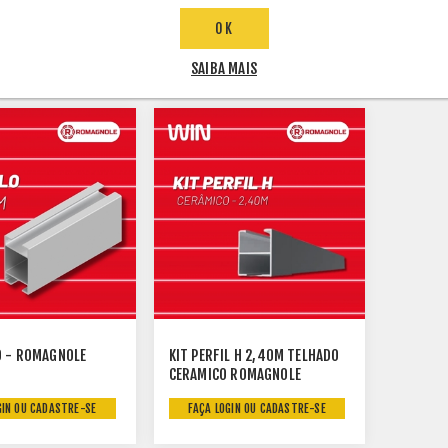
S - SOLO -
ACESSORIO TELHADO
ACESSOR
LE 4,40M
CERAMICO 4,80M PRATIC LITE
ROMAGN
OK
GIN OU CADASTRE-SE
FAÇA LOGIN OU CADASTRE-SE
FAÇA 
SAIBA MAIS
O - ROMAGNOLE
KIT PERFIL H 2,40M TELHADO
CERAMICO ROMAGNOLE
GIN OU CADASTRE-SE
FAÇA LOGIN OU CADASTRE-SE