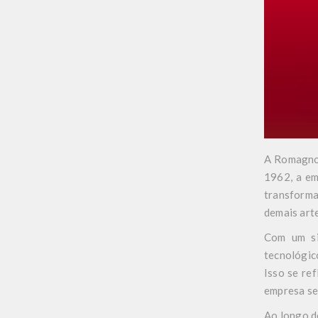
A Romagnol
1962, a em
transforma
demais arte
Com um si
tecnológic
Isso se re
empresa se
Ao longo d