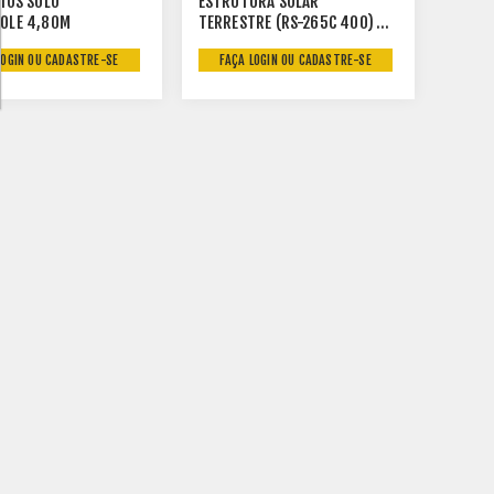
IOS SOLO
ESTRUTURA SOLAR
OLE 4,80M
TERRESTRE (RS-265C 400)
10845 MM 10 MODULOS
LOGIN OU CADASTRE-SE
FAÇA LOGIN OU CADASTRE-SE