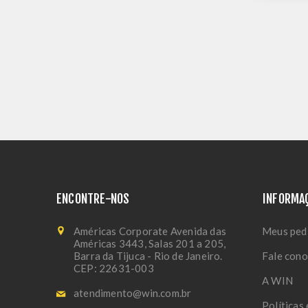
ENCONTRE-NOS
INFORMA
Américas Corporate Avenida das
Meus ped
Américas 3443, Salas 201 a 205,
Barra da Tijuca - Rio de Janeiro.
Fale con
CEP: 22631-003
A WIN
atendimento@win.com.br
Políticas