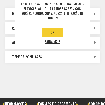
OS COOKIES AJUDAM-NOS A ENTREGAR NOSSOS
SERVIÇOS. AO UTILIZAR NOSSOS SERVIÇOS,
VOCÊ CONCORDA COM A NOSSA UTILIZAÇÃO DE
PESQUISA DE BLOG
COOKIES.
CATEGORIES
OK
SAIBA MAIS
ARQUIVO
TERMOS POPULARES
INFORMAÇÕES
FORMAS DE PAGAMENTO
SOMOS DO