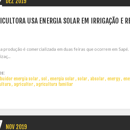
2
DEZ
2019
ICULTORA USA ENERGIA SOLAR EM IRRIGAÇÃO E R
a produção é comercializada em duas feiras que ocorrem em Sapé.
izaç...
os:
ibuidor energia solar
,
sol
,
energia solar
,
solar
,
absolar
,
energy
,
ene
ultura
,
agricultor
,
agricultura familiar
7
NOV
2019