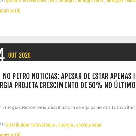
os:
gerador fotovoltaico
,
win
,
energia
,
energia solar
,
energias renov
tários (0)
4
OUT
2020
 NO PETRO NOTICIAS: APESAR DE ESTAR APENAS
RGIA PROJETA CRESCIMENTO DE 50% NO ÚLTIMO
 Energias Renováveis, distribuidora de equipamentos fotovoltaicos
os:
distribuidor fotovoltaico
,
energia
,
energia solar
tários (0)