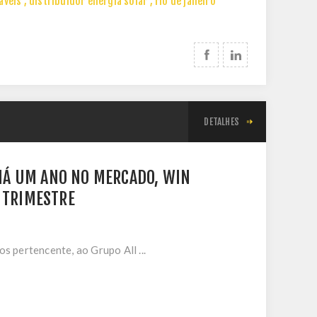
áveis
,
distribuidor energia solar
,
rio de janeiro
DETALHES
 HÁ UM ANO NO MERCADO, WIN
 TRIMESTRE
 pertencente, ao Grupo All ...