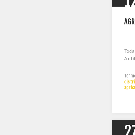
1
AGR
Toda 
A util
Term
distr
agric
2