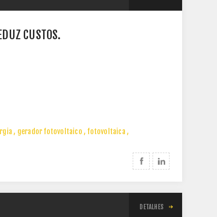
EDUZ CUSTOS.
rgia
,
gerador fotovoltaico
,
fotovoltaica
,
DETALHES