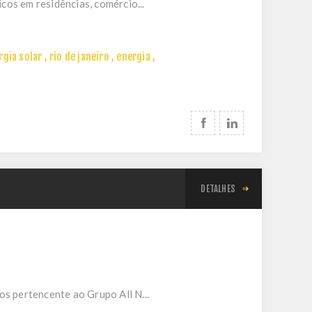
os em residências, comércio...
rgia solar
,
rio de janeiro
,
energia
,
DETALHES
s pertencente ao Grupo All N...