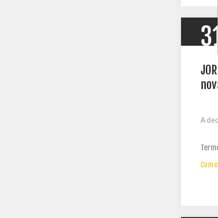
3
JOR
nov
A dec
Term
Comen