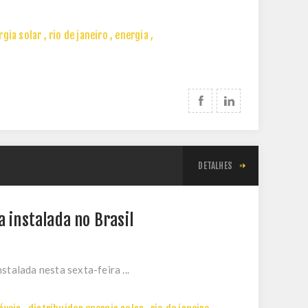
rgia solar
,
rio de janeiro
,
energia
,
DETALHES
a instalada no Brasil
talada nesta sexta-feira ...