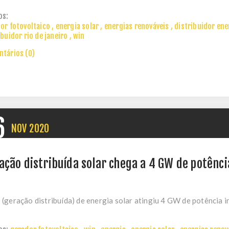
os:
or fotovoltaico
,
energia solar
,
energias renováveis
,
distribuidor ene
ibuidor rio de janeiro
,
win
tários (0)
6
NOV
2020
ação distribuída solar chega a 4 GW de potênci
(geração distribuída) de energia solar atingiu 4 GW de potência ins