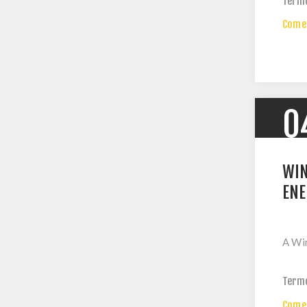
Term
Comen
0
WIN
ENE
A Win
Term
Comen