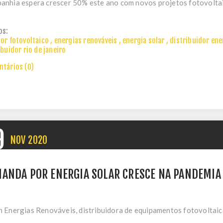
nhia espera crescer 50% este ano com novos projetos fotovoltaic
os:
or fotovoltaico
,
energias renováveis
,
energia solar
,
distribuidor ene
ibuidor rio de janeiro
tários (0)
9
NOV
2020
ANDA POR ENERGIA SOLAR CRESCE NA PANDEMIA
 Energias Renováveis, distribuidora de equipamentos fotovoltaico