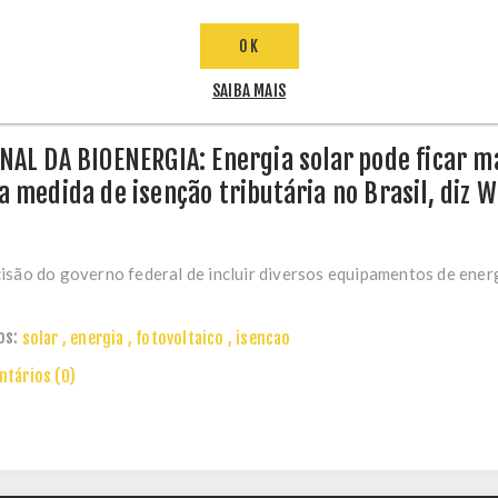
OK
1
AGO
2020
SAIBA MAIS
NAL DA BIOENERGIA: Energia solar pode ficar 
a medida de isenção tributária no Brasil, diz 
isão do governo federal de incluir diversos equipamentos de energi
os:
solar
,
energia
,
fotovoltaico
,
isencao
tários (0)