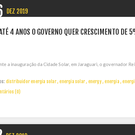
6
DEZ
2019
ATÉ 4 ANOS O GOVERNO QUER CRESCIMENTO DE 5
te a inauguração da Cidade Solar, em Jaraguari, o governador Rei
os:
distribuidor energia solar
,
energia solar
,
energy
,
energia
,
energi
tários (0)