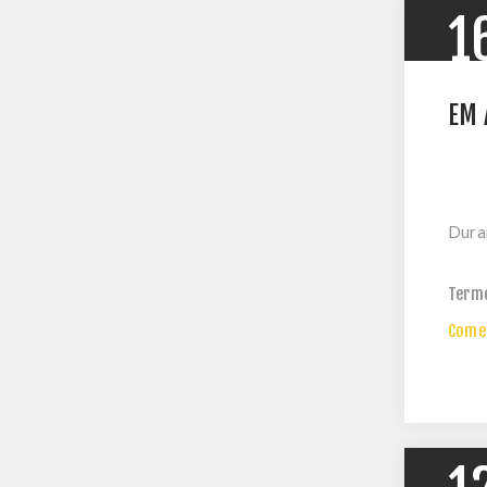
1
EM 
Duran
Term
Comen