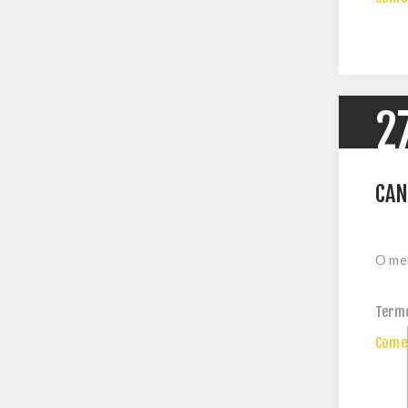
2
CAN
O mer
Term
Comen