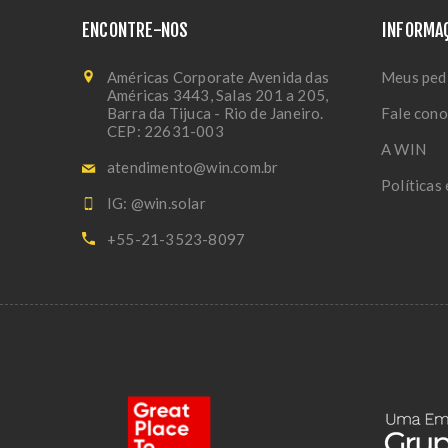
ENCONTRE-NOS
INFORMA
Américas Corporate Avenida das
Meus ped
Américas 3443, Salas 201 a 205,
Barra da Tijuca - Rio de Janeiro.
Fale con
CEP: 22631-003
A WIN
atendimento@win.com.br
Políticas
IG: @win.solar
+55-21-3523-8097