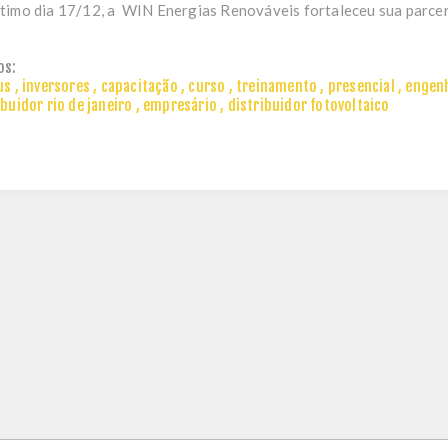
timo dia 17/12, a
WIN Energias Renováveis
fortaleceu sua parceri
os:
us
,
inversores
,
capacitação
,
curso
,
treinamento
,
presencial
,
engen
ibuidor rio de janeiro
,
empresário
,
distribuidor fotovoltaico