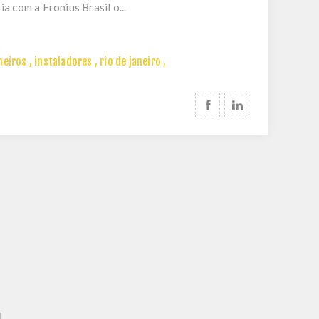
a com a Fronius Brasil o...
heiros
,
instaladores
,
rio de janeiro
,