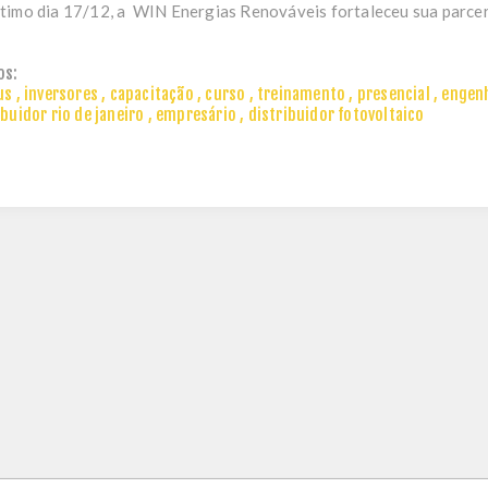
timo dia 17/12, a
WIN Energias Renováveis
fortaleceu sua parceri
os:
us
,
inversores
,
capacitação
,
curso
,
treinamento
,
presencial
,
engen
ibuidor rio de janeiro
,
empresário
,
distribuidor fotovoltaico