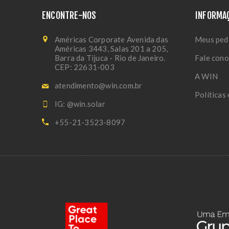
ENCONTRE-NOS
INFORMA
Américas Corporate Avenida das
Meus ped
Américas 3443, Salas 201 a 205,
Barra da Tijuca - Rio de Janeiro.
Fale con
CEP: 22631-003
A WIN
atendimento@win.com.br
Políticas
IG: @win.solar
+55-21-3523-8097