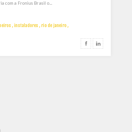
a com a Fronius Brasil o...
heiros
,
instaladores
,
rio de janeiro
,