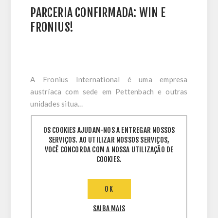
PARCERIA CONFIRMADA: WIN E
FRONIUS!
A Fronius International é uma empresa
austríaca com sede em Pettenbach e outras
unidades situa...
OS COOKIES AJUDAM-NOS A ENTREGAR NOSSOS
Termos:
SERVIÇOS. AO UTILIZAR NOSSOS SERVIÇOS,
distribuidor
,
distribuidor fotovoltaico
,
VOCÊ CONCORDA COM A NOSSA UTILIZAÇÃO DE
distribuidor energia solar
,
COOKIES.
distribuidor rio de janeiro
,
rio de janeiro
,
gerador fotovoltaico
,
solar
,
energia solar
,
sol
,
sun
,
inversores
,
win
,
energias renováveis
,
fronius
,
brasil
OK
SAIBA MAIS