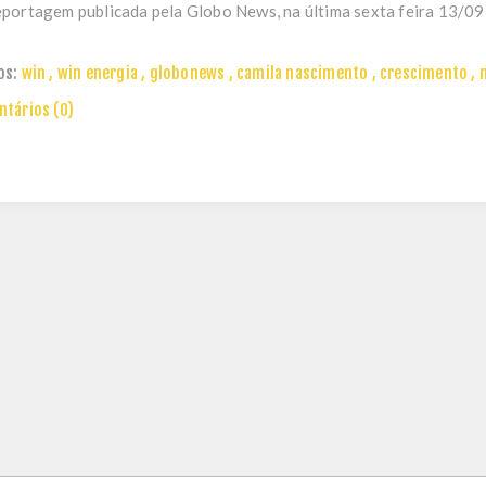
portagem publicada pela Globo News, na última sexta feira 13/09, 
os:
win
,
win energia
,
globonews
,
camila nascimento
,
crescimento
,
tários (0)