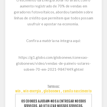
crescimento da Energia Solar no Brasil, com o
aumento registrado de 70% de vendas em
geradores fotovoltaicos, abordou também sobre
linhas de crédito que permitem que todos possam
usufruir e apostar na economia.
Confira a matéria na íntegra aqui:
https://g1.globo.com/globonews/conexao-
globonews/video/vendas-de-paineis-solares-
sobem-70-em-2021-9847449.ghtml
Termos:
win
,
win energia
,
globonews
,
camila nascimento
,
crescimento
,
materia
,
gerador fotovoltaico
OS COOKIES AJUDAM-NOS A ENTREGAR NOSSOS
SERVIÇOS. AO UTILIZAR NOSSOS SERVIÇOS,