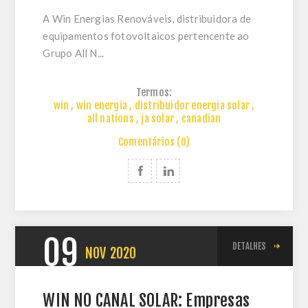
A Win Energias Renováveis, distribuidora de
equipamentos fotovoltaicos pertencente ao
Grupo All N...
Termos:
win
,
win energia
,
distribuidor energia solar
,
all nations
,
ja solar
,
canadian
Comentários (0)
09
DETALHES
NOV
2020
WIN NO CANAL SOLAR: Empresas