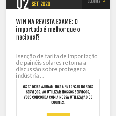
02
DETALHES
SET
2020
WIN NA REVISTA EXAME: O
importado é melhor que o
nacional?
Isenção de tarifa de importação
de painéis solares retoma a
discussão sobre proteger a
indústria ...
OS COOKIES AJUDAM-NOS A ENTREGAR NOSSOS
Termos:
SERVIÇOS. AO UTILIZAR NOSSOS SERVIÇOS,
energia solar
,
fotovoltaico
,
canadian
,
VOCÊ CONCORDA COM A NOSSA UTILIZAÇÃO DE
distribuidor energia solar
COOKIES.
Comentários (0)