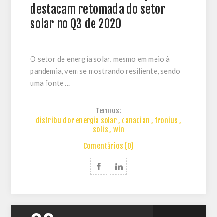
destacam retomada do setor
solar no Q3 de 2020
O setor de energia solar, mesmo em meio à
pandemia, vem se mostrando resiliente, sendo
uma
fonte ...
Termos:
distribuidor energia solar
,
canadian
,
fronius
,
solis
,
win
Comentários (0)