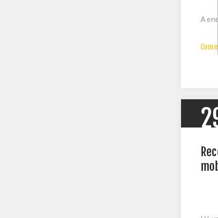
A ene
Comen
2
Rec
mob