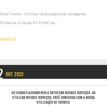
 da Fronius - O Futuro da Energia Solar Inteligente
Eficiência: A função PV POINT pe...
tários (0)
2
OUT
2023
erruptores Fotográficos Moleculares para Colet
OS COOKIES AJUDAM-NOS A ENTREGAR NOSSOS SERVIÇOS. AO
UTILIZAR NOSSOS SERVIÇOS, VOCÊ CONCORDA COM A NOSSA
UTILIZAÇÃO DE COOKIES.