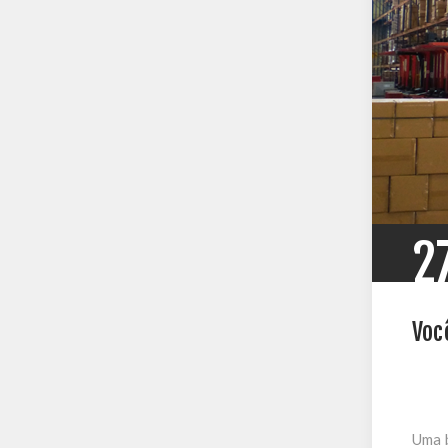
2
Voc
Uma b