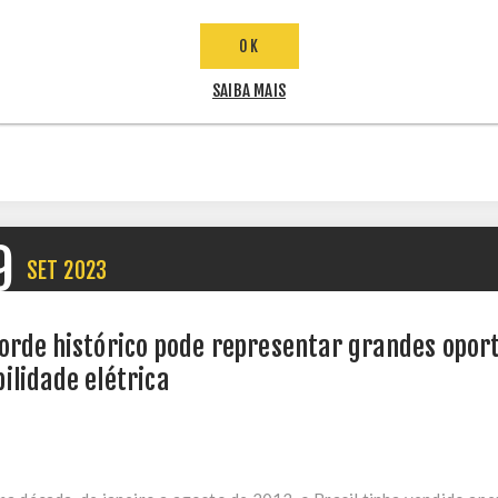
rgia solar tem emergido como uma das fontes de energia mais prom
OK
SAIBA MAIS
tários (0)
9
SET
2023
orde histórico pode representar grandes opor
ilidade elétrica