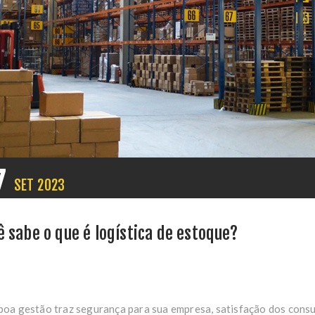
7
SET
2023
ê sabe o que é logística de estoque?
oa gestão traz segurança para sua empresa, satisfação dos consumi