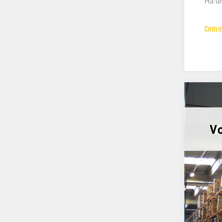
Há um
Comen