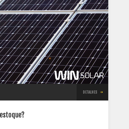
DETALHES
 estoque?