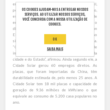
energia com 14 hectares e 120 cliente como hotel,
OS COOKIES AJUDAM-NOS A ENTREGAR NOSSOS
pousada, pizzaria, restaurante, supermercado,
SERVIÇOS. AO UTILIZAR NOSSOS SERVIÇOS,
escritório de advocacia, canal de TV e empresa de
VOCÊ CONCORDA COM A NOSSA UTILIZAÇÃO DE
engarrafamento de gás GLP. De acordo com o
COOKIES.
diretor-presidente da Solar Energy, Hewerton
Elias Martins, a energia gerada é inserida no
OK
sistema e o cliente pode abater o valor na conta.
“O dinheiro que o empresário economiza, ele
SAIBA MAIS
investe no negócio e movimenta a economia da
cidade e do Estado”, afirmou. Ainda segundo ele, a
Cidade Solar gerou 60 empregos diretos. As
placas, que foram importadas da China, têm
durabilidade estimada de, pelo menos 25 anos. A
Cidade Solar tem 18 mil placas e capacidade de
geração de 9.36 milhões de kWh/ano o que
equivale ao consumo de 5.200 casa populares no
ano.