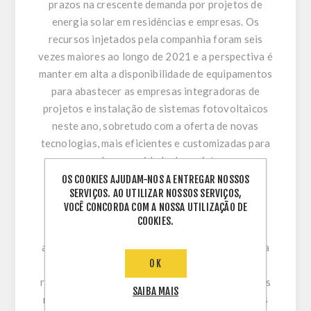
prazos na crescente demanda por projetos de
energia solar em residências e empresas. Os
recursos injetados pela companhia foram seis
vezes maiores ao longo de 2021 e a perspectiva é
manter em alta a disponibilidade de equipamentos
para abastecer as empresas integradoras de
projetos e instalação de sistemas fotovoltaicos
neste ano, sobretudo com a oferta de novas
tecnologias, mais eficientes e customizadas para
cada necessidade de projeto.
OS COOKIES AJUDAM-NOS A ENTREGAR NOSSOS
SERVIÇOS. AO UTILIZAR NOSSOS SERVIÇOS,
Com a intenção de se figurar entre as TOP 3
VOCÊ CONCORDA COM A NOSSA UTILIZAÇÃO DE
empresas de distribuição de geradores
COOKIES.
fotovoltaicos no Brasil, a Win, em três anos de
atuação, já forneceu ao todo equipamentos para
OK
mais de 8 mil projetos de energia solar em
residências, comércios, indústrias e propriedades
SAIBA MAIS
rurais no País, espalhados por todos os estados