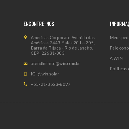
ENCONTRE-NOS
INFORMA
Américas Corporate Avenida das
Meus ped
Américas 3443, Salas 201 a 205,
Barra da Tijuca - Rio de Janeiro.
Fale con
CEP: 22631-003
A WIN
atendimento@win.com.br
Políticas
IG: @win.solar
+55-21-3523-8097