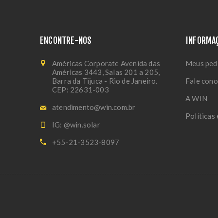
ENCONTRE-NOS
INFORMA
Américas Corporate Avenida das
Meus ped
Américas 3443, Salas 201 a 205,
Barra da Tijuca - Rio de Janeiro.
Fale con
CEP: 22631-003
A WIN
atendimento@win.com.br
Políticas
IG: @win.solar
+55-21-3523-8097