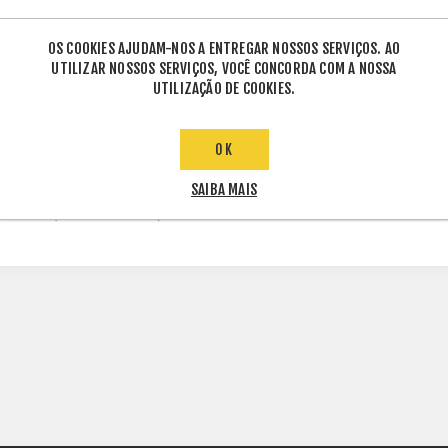
OS COOKIES AJUDAM-NOS A ENTREGAR NOSSOS SERVIÇOS. AO
UTILIZAR NOSSOS SERVIÇOS, VOCÊ CONCORDA COM A NOSSA
UTILIZAÇÃO DE COOKIES.
INFORMAÇÕES TÉCNICAS
OK
SAIBA MAIS
 SOLO (MONOPOSTE) PARA 4 MÓDULOS