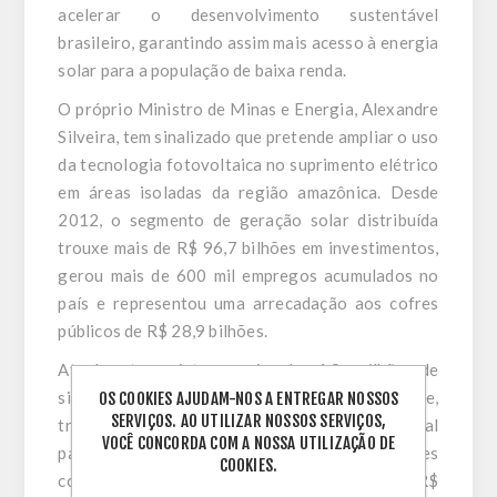
acelerar o desenvolvimento sustentável
brasileiro, garantindo assim mais acesso à energia
solar para a população de baixa renda.
O próprio Ministro de Minas e Energia, Alexandre
Silveira, tem sinalizado que pretende ampliar o uso
da tecnologia fotovoltaica no suprimento elétrico
em áreas isoladas da região amazônica. Desde
2012, o segmento de geração solar distribuída
trouxe mais de R$ 96,7 bilhões em investimentos,
gerou mais de 600 mil empregos acumulados no
país e representou uma arrecadação aos cofres
públicos de R$ 28,9 bilhões.
Atualmente existem mais de 1,8 milhão de
sistemas solares fotovoltaicos conectados à rede,
OS COOKIES AJUDAM-NOS A ENTREGAR NOSSOS
SERVIÇOS. AO UTILIZAR NOSSOS SERVIÇOS,
trazendo economia e sustentabilidade ambiental
VOCÊ CONCORDA COM A NOSSA UTILIZAÇÃO DE
para cerca de 2,4 milhões de unidades
COOKIES.
consumidoras. Desde 2012, foram cerca de R$