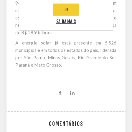
96,7 bilhões em novos investimentos, que geraram
OK
mais de 600 mil empregos acumulados no período,
espalhados em todas as regiões do Brasil, e
SAIBA MAIS
representam uma arrecadação aos cofres públicos
de R$ 28,9 bilhões.
A energia solar já está presente em 5.526
municípios e em todos os estados do país, liderada
por São Paulo, Minas Gerais, Rio Grande do Sul,
Paraná e Mato Grosso.
COMENTÁRIOS