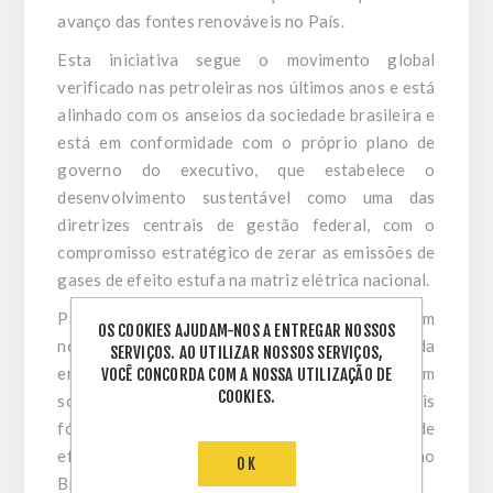
avanço das fontes renováveis no País.
Esta iniciativa segue o movimento global
verificado nas petroleiras nos últimos anos e está
alinhado com os anseios da sociedade brasileira e
está em conformidade com o próprio plano de
governo do executivo, que estabelece o
desenvolvimento sustentável como uma das
diretrizes centrais de gestão federal, com o
compromisso estratégico de zerar as emissões de
gases de efeito estufa na matriz elétrica nacional.
Para representantes do setor solar, este será um
OS COOKIES AJUDAM-NOS A ENTREGAR NOSSOS
novo rumo no desenvolvimento sustentável da
SERVIÇOS. AO UTILIZAR NOSSOS SERVIÇOS,
empresa, que tem influência direta na vida em
VOCÊ CONCORDA COM A NOSSA UTILIZAÇÃO DE
COOKIES.
sociedade no Brasil. O consumo de combustíveis
fósseis é a maior causa de emissões de gases de
efeito estufa no mundo e a segunda maior no
OK
Brasil.