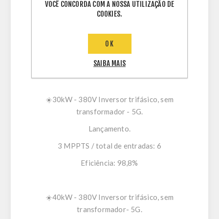
☀️25kW – 380V Inversor trifásico, sem
VOCÊ CONCORDA COM A NOSSA UTILIZAÇÃO DE
COOKIES.
transformador - 5G (Foto da matéria).
LANÇAMENTO.
OK
3 MPPTS / Total de entradas: 6.
SAIBA MAIS
Eficiência: 98,8%
☀️30kW - 380V Inversor trifásico, sem
transformador - 5G.
Lançamento.
3 MPPTS / total de entradas: 6
Eficiência: 98,8%
☀️40kW - 380V Inversor trifásico, sem
transformador- 5G.