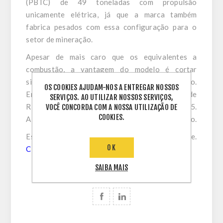
(PBTC) de 49 toneladas com propulsão
unicamente elétrica, já que a marca também
fabrica pesados com essa configuração para o
setor de mineração.
Apesar de mais caro que os equivalentes a
combustão, a vantagem do modelo é cortar
significativamente o custo do quilômetro rodado.
OS COOKIES AJUDAM-NOS A ENTREGAR NOSSOS
Enquanto um caminhão a diesel precisa de cerca de
SERVIÇOS. AO UTILIZAR NOSSOS SERVIÇOS,
R$ 3,60 por km, o E7-49T gasta somente R$ 0,75.
VOCÊ CONCORDA COM A NOSSA UTILIZAÇÃO DE
COOKIES.
A meta da empresa é vender 800 unidades por ano.
Esta matéria foi publicada pelo Auto Esporte.
OK
Clique aqui
e confira a notícia completa.
SAIBA MAIS