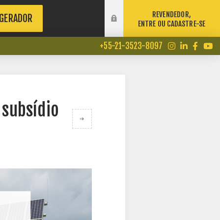
REVENDEDOR,
 GERADOR
ENTRE OU CADASTRE-SE
+55-21-3523-8097
 subsídio