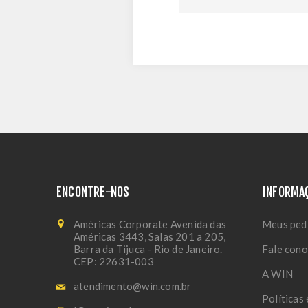
ENCONTRE-NOS
INFORMA
Américas Corporate Avenida das
Meus ped
Américas 3443, Salas 201 a 205,
Barra da Tijuca - Rio de Janeiro.
Fale con
CEP: 22631-003
A WIN
atendimento@win.com.br
Políticas