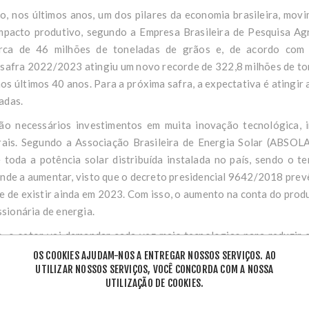
, nos últimos anos, um dos pilares da economia brasileira, movi
impacto produtivo, segundo a Empresa Brasileira de Pesquisa 
erca de 46 milhões de toneladas de grãos e, de acordo com
safra 2022/2023 atingiu um novo recorde de 322,8 milhões de ton
 últimos 40 anos. Para a próxima safra, a expectativa é atingir 
adas.
são necessários investimentos em muita inovação tecnológica, 
ais. Segundo a Associação Brasileira de Energia Solar (ABSOL
toda a potência solar distribuída instalada no país, sendo o t
nde a aumentar, visto que o decreto presidencial 9642/2018 prevê 
xe de existir ainda em 2023. Com isso, o aumento na conta do prod
sionária de energia.
, o setor vai demandar cada vez mais tecnologias para reduzir 
ade de lado. Deste modo, é possível empregar os sistemas fotovo
OS COOKIES AJUDAM-NOS A ENTREGAR NOSSOS SERVIÇOS. AO
UTILIZAR NOSSOS SERVIÇOS, VOCÊ CONCORDA COM A NOSSA
ento de água, ventilação em aviários, ordenha e resfriam
UTILIZAÇÃO DE COOKIES.
ntre outros.