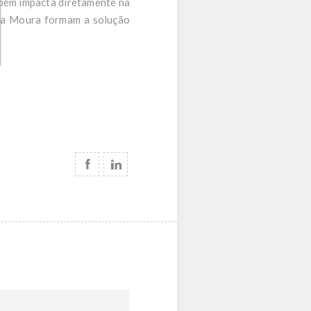
mbém impacta diretamente na
o da Moura formam a solução