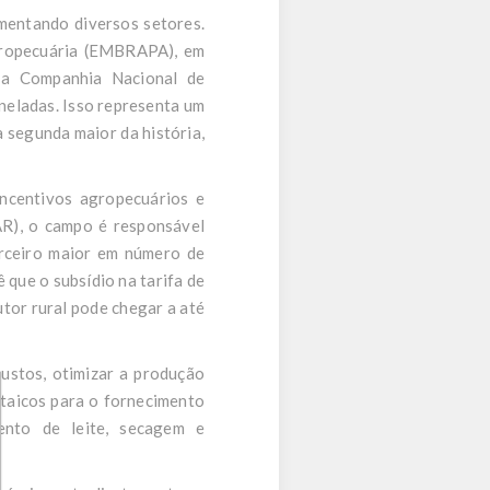
mentando diversos setores.
Agropecuária (EMBRAPA), em
 a Companhia Nacional de
eladas. Isso representa um
a segunda maior da história,
incentivos agropecuários e
AR), o campo é responsável
erceiro maior em número de
que o subsídio na tarifa de
utor rural pode chegar a até
custos, otimizar a produção
ltaicos para o fornecimento
ento de leite, secagem e