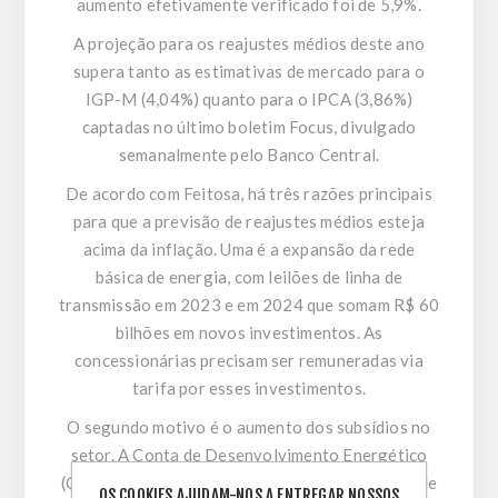
aumento efetivamente verificado foi de 5,9%.
A projeção para os reajustes médios deste ano
supera tanto as estimativas de mercado para o
IGP-M (4,04%) quanto para o IPCA (3,86%)
captadas no último boletim Focus, divulgado
semanalmente pelo Banco Central.
De acordo com Feitosa, há três razões principais
para que a previsão de reajustes médios esteja
acima da inflação. Uma é a expansão da rede
básica de energia, com leilões de linha de
transmissão em 2023 e em 2024 que somam R$ 60
bilhões em novos investimentos. As
concessionárias precisam ser remuneradas via
tarifa por esses investimentos.
O segundo motivo é o aumento dos subsídios no
setor. A Conta de Desenvolvimento Energético
(CDE), que congrega as subvenções nas tarifas de
OS COOKIES AJUDAM-NOS A ENTREGAR NOSSOS