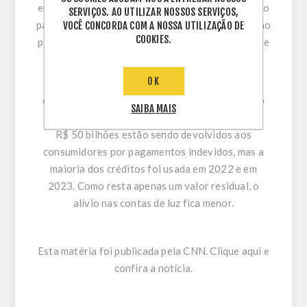
energia e é rateada pelos consumidores de todo o
SERVIÇOS. AO UTILIZAR NOSSOS SERVIÇOS,
país, deve alcançar R$ 37 bilhões em 2024. No ano
VOCÊ CONCORDA COM A NOSSA UTILIZAÇÃO DE
COOKIES.
passado, foi de R$ 34 bilhões. Desde 2010, houve
crescimento de 269% da CDE.
OK
Por fim, Feitosa cita o fim da devolução dos
créditos tributários decorrentes da exclusão do
SAIBA MAIS
ICMS da base de cálculo de PIS/Cofins. Mais de
R$ 50 bilhões estão sendo devolvidos aos
consumidores por pagamentos indevidos, mas a
maioria dos créditos foi usada em 2022 e em
2023. Como resta apenas um valor residual, o
alívio nas contas de luz fica menor.
Esta matéria foi publicada pela CNN.
Clique aqui
e
confira a notícia.