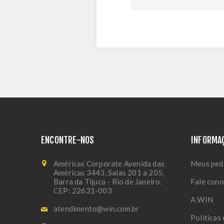
ENCONTRE-NOS
INFORMA
Américas Corporate Avenida das
Meus ped
Américas 3443, Salas 201 a 205,
Barra da Tijuca - Rio de Janeiro.
Fale con
CEP: 22631-003
A WIN
atendimento@win.com.br
Políticas