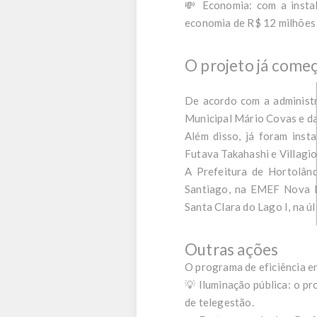
💸 Economia: com a insta
economia de R$ 12 milhões 
O projeto já começ
De acordo com a administr
Municipal Mário Covas e d
Além disso, já foram inst
Futava Takahashi e Villagio
A Prefeitura de Hortolând
Santiago, na EMEF Nova E
Santa Clara do Lago I, na 
Outras ações
O programa de eficiência e
💡 Iluminação pública: o pr
de telegestão.