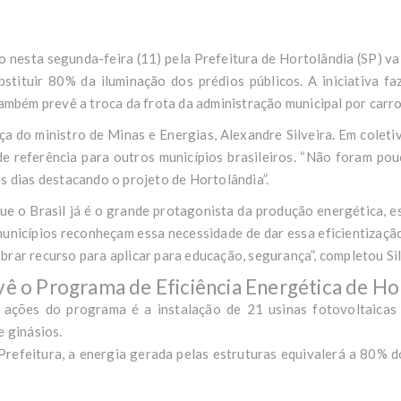
 nesta segunda-feira (11) pela Prefeitura de Hortolândia (SP) vai
bstituir 80% da iluminação dos prédios públicos. A iniciativa 
também prevê a troca da frota da administração municipal por carro
ça do ministro de Minas e Energias, Alexandre Silveira. Em coleti
de referência para outros municípios brasileiros
. “Não foram pou
s dias destacando o projeto de Hortolândia”.
e o Brasil já é o grande protagonista da produção energética, e
municípios reconheçam essa necessidade de dar essa eficientizaçã
rar recurso para aplicar para educação, segurança”, completou Sil
ê o Programa de Eficiência Energética de Ho
 ações do programa é a instalação de 21 usinas fotovoltaicas
e ginásios.
Prefeitura, a energia gerada pelas estruturas equivalerá a 80%