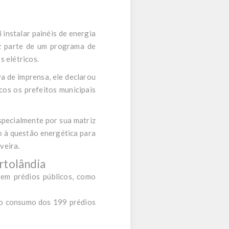
 instalar painéis de energia
faz parte de um programa de
s elétricos.
va de imprensa, ele
declarou
cos os prefeitos municipais
specialmente por sua matriz
o à questão energética para
veira.
rtolândia
 em prédios públicos, como
 do consumo dos 199 prédios