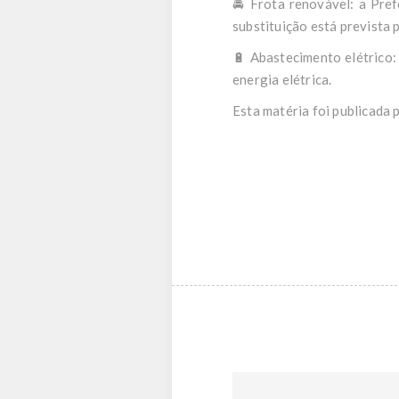
🚘 Frota renovável: a Pref
substituição está prevista 
🔋 Abastecimento elétrico
energia elétrica.
Esta matéria foi publicada 