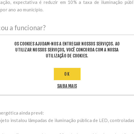
lação, expectativa é reduzir em 10% a taxa de iluminação púb
por ano ao município.
ou a funcionar?
ação municipal, já estão em funcionamento as usinas do novo P
OS COOKIES AJUDAM-NOS A ENTREGAR NOSSOS SERVIÇOS. AO
UTILIZAR NOSSOS SERVIÇOS, VOCÊ CONCORDA COM A NOSSA
a Unidade de Pronto Atendimento (UPA) Nova Hortolândia.
UTILIZAÇÃO DE COOKIES.
aladas as usinas nas Escolas Municipais de Ensino Fundamenta
 Ghiraldelli e no Centro Integrado de Educação e Reabilitação (CI
ia iniciou a instalação de usinas na EMEI (Escola Municipal de
OK
uropa e na EMEIEF (Escola Municipal de Educação Infantil e E
SAIBA MAIS
última semana de novembro.
nergética ainda prevê:
ojeto instalou lâmpadas de iluminação pública de LED, controlada