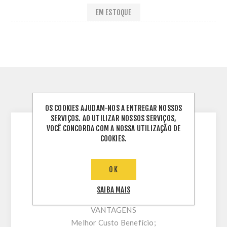
EM ESTOQUE
INFORMAÇÕES TÉCNICAS
OS COOKIES AJUDAM-NOS A ENTREGAR NOSSOS
SERVIÇOS. AO UTILIZAR NOSSOS SERVIÇOS,
VOCÊ CONCORDA COM A NOSSA UTILIZAÇÃO DE
INVERSORES ADEQUADOS:
COOKIES.
•Solis trifásico 220V (LV): 25k e 30k
•Solis trifásico 380V: 25k, 30k, 50k, 60k, 75k
OK
•Deye trifásico 220V (LV): 20k, 30k
•Deye trifásico 380V: 25k, 30k, 50k, 60k
SAIBA MAIS
VANTAGENS
Melhor Custo Benefício;