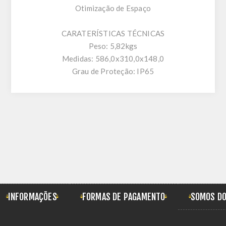
Otimização de Espaço
CARATERÍSTICAS TÉCNICAS
Peso: 5,82kgs
Medidas: 586,0x310,0x148,0
Grau de Proteção: IP65
INFORMAÇÕES
FORMAS DE PAGAMENTO
SOMOS DO