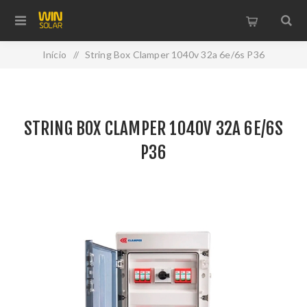
Início
/
String Box Clamper 1040v 32a 6e/6s P36
STRING BOX CLAMPER 1040V 32A 6E/6S
P36