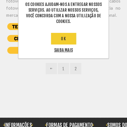
fotovoltaicos, pela TÜV Rheinland do Brasil. Nossos cabos
OS COOKIES AJUDAM-NOS A ENTREGAR NOSSOS
fotovoltaicos da linha REISOLAR® são referência no
SERVIÇOS. AO UTILIZAR NOSSOS SERVIÇOS,
mercado brasileiro, e em breve, no mercado internacional.
VOCÊ CONCORDA COM A NOSSA UTILIZAÇÃO DE
COOKIES.
OK
SAIBA MAIS
1
2
INFORMAÇÕES
FORMAS DE PAGAMENTO
SOMOS DO