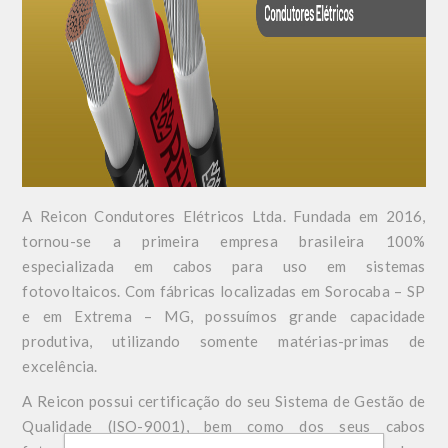
A Reicon Condutores Elétricos Ltda. Fundada em 2016,
tornou-se a primeira empresa brasileira 100%
especializada em cabos para uso em sistemas
fotovoltaicos. Com fábricas localizadas em Sorocaba – SP
e em Extrema – MG, possuímos grande capacidade
produtiva, utilizando somente matérias-primas de
excelência.
A Reicon possui certificação do seu Sistema de Gestão de
Qualidade (ISO-9001), bem como dos seus cabos