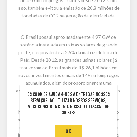
de 450 mil empregos criados desde 2012. Com
isso, também evitou a emissão de 20,8 milhões de
toneladas de CO2 na geração de eletricidade.
O Brasil possui aproximadamente 4,97 GW de
potência instalada em usinas solares de grande
porte, o equivalente a 2,6% da matriz elétrica do
País. Desde 2012, as grandes usinas solares já
trouxeram ao Brasil mais de R$ 26,1 bilhões em
novos investimentos e mais de 149 mil empregos
acumulados, além de proporcionarem uma
arrecadação de R$ 8,1 bilhões aos cofres públicos.
OS COOKIES AJUDAM-NOS A ENTREGAR NOSSOS
SERVIÇOS. AO UTILIZAR NOSSOS SERVIÇOS,
VOCÊ CONCORDA COM A NOSSA UTILIZAÇÃO DE
No segmento de geração própria de energia, são
COOKIES.
mais de 10,03 GW de potência instalada da fonte
solar. Isso equivale a mais de R$ 52,4 bilhões em
OK
investimentos, R$ 13,6 bilhões em arrecadação e