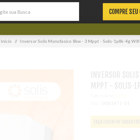
COMPRE SEU
Início
/
Inversor Solis Monofasico 8kw - 3 Mppt - Solis-1p8k-4g Wifi
INVERSOR SOLIS
MPPT - SOLIS-1
Fabricante:
Solis
SKU:
0081471-01
FAÇA LOGIN OU CADASTRE