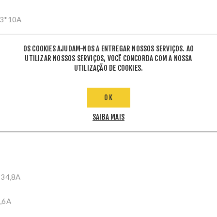
: 3*10A
ro de string por entrada MPPT: 3/1
OS COOKIES AJUDAM-NOS A ENTREGAR NOSSOS SERVIÇOS. AO
UTILIZAR NOSSOS SERVIÇOS, VOCÊ CONCORDA COM A NOSSA
UTILIZAÇÃO DE COOKIES.
OK
: 8kW
SAIBA MAIS
20V
 34,8A
6,6A