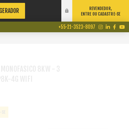
REVENDEDOR,
 GERADOR
ENTRE OU CADASTRE-SE
+55-21-3523-8097
 MONOFASICO 8KW - 3
P8K-4G WIFI
-SE