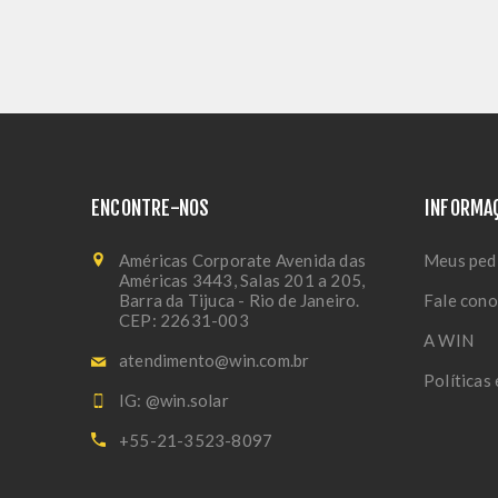
ENCONTRE-NOS
INFORMA
Américas Corporate Avenida das
Meus ped
Américas 3443, Salas 201 a 205,
Barra da Tijuca - Rio de Janeiro.
Fale con
CEP: 22631-003
A WIN
atendimento@win.com.br
Políticas
IG: @win.solar
+55-21-3523-8097