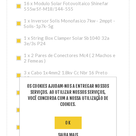
16 x Modulo Solar Fotovoltaico Shinefar
555w Sf-M18/144-555
1 x Inversor Solis Monofasico 7kw - 2mppt -
Solis-1p7k-5g
1 x String Box Clamper Solar Sb1040 32a
3e/3s P24
1 x 2 Pares de Conectores Mc4 ( 2 Machos e
2 Femeas )
3 x Cabo 1x4mm2 1.8kv Cc Nbr 16 Preto
25m
OS COOKIES AJUDAM-NOS A ENTREGAR NOSSOS
3 x Cabo 1x4mm2 1.8kv Cc Nbr 16 Vermelho
SERVIÇOS. AO UTILIZAR NOSSOS SERVIÇOS,
25m
VOCÊ CONCORDA COM A NOSSA UTILIZAÇÃO DE
COOKIES.
4 x Kit Ceramico Smart 4,80m (Perfis 2,40m)
Solar Group
OK
4 x Acessorio Ceramico Smart 2,40m Solar
Group
SAIBA MAIS