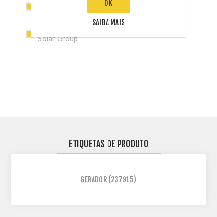
1 x Dtu-Lite S(Wifi)- Sistema de
OK
Monitoramento Hoymiles
SAIBA MAIS
4 x Acessorio Fibrocimento Smart 2,40m
Solar Group
ETIQUETAS DE PRODUTO
GERADOR
(237915)