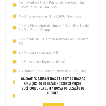
16 x Modulo Solar Fotovoltaico Shinefar
555w Sf-M18/144-555
4 x Microinversor Hms-1800 Hoymiles
4 x Kit Fibrocimento Smart 4,80m (Perfis de
2,40m) Solar Group
8 x Parafuso T Cabeca Martelo M8 X40mm
A2
8 x Porca Sextavada M8
4 x Conector Hoymiles (Hms)
2 x Tampa Final Femea Hoymiles - Ca (Hms)
OS COOKIES AJUDAM-NOS A ENTREGAR NOSSOS
3 x Ferramenta de Desconexao Da Porta Do
SERVIÇOS. AO UTILIZAR NOSSOS SERVIÇOS,
Conector Hoymiles (Hms)
VOCÊ CONCORDA COM A NOSSA UTILIZAÇÃO DE
COOKIES.
3 x Ferramenta de Desbloqueio Do Conector
Hoymiles (Hms)