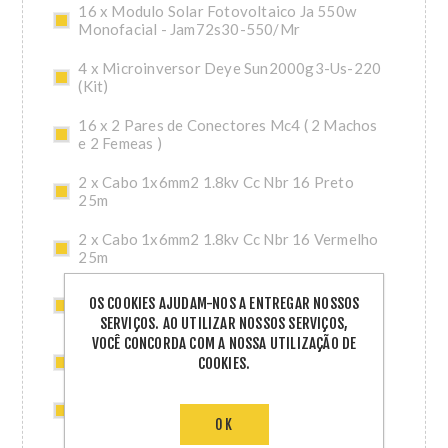
16 x Modulo Solar Fotovoltaico Ja 550w
Monofacial - Jam72s30-550/Mr
4 x Microinversor Deye Sun2000g3-Us-220
(Kit)
16 x 2 Pares de Conectores Mc4 ( 2 Machos
e 2 Femeas )
2 x Cabo 1x6mm2 1.8kv Cc Nbr 16 Preto
25m
2 x Cabo 1x6mm2 1.8kv Cc Nbr 16 Vermelho
25m
4 x Kit Perfil H 2,40m Telhado Fibrocimento
OS COOKIES AJUDAM-NOS A ENTREGAR NOSSOS
Romagnole
SERVIÇOS. AO UTILIZAR NOSSOS SERVIÇOS,
VOCÊ CONCORDA COM A NOSSA UTILIZAÇÃO DE
8 x Parafuso T Cabeca Martelo M8 X40mm
COOKIES.
A2
8 x Porca Sextavada M8
OK