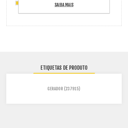
4 x Acessorio Telhado Fibrocimento 4,80m
SAIBA MAIS
Pratic Lite Romagnole
ETIQUETAS DE PRODUTO
GERADOR
(237915)