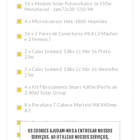
16 x Modulo Solar Fotovoltaico Ja 550w
Monofacial - Jam72s30-550/Mr
4 x Microinversor Hms-1800 Hoymiles
16 x 2 Pares de Conectores Mc4 ( 2 Machos
e 2 Femeas )
2 x Cabo 1x6mm2 1.8kv Cc Nbr 16 Preto
25m
2 x Cabo 1x6mm2 1.8kv Cc Nbr 16 Vermelho
25m
4 x Kit Fibrocimento Smart 4,80m (Perfis de
2,40m) Solar Group
8 x Parafuso T Cabeca Martelo M8 X40mm
A2
8 x Porca Sextavada M8
OS COOKIES AJUDAM-NOS A ENTREGAR NOSSOS
4 x Conector Hoymiles (Hms)
SERVIÇOS. AO UTILIZAR NOSSOS SERVIÇOS,