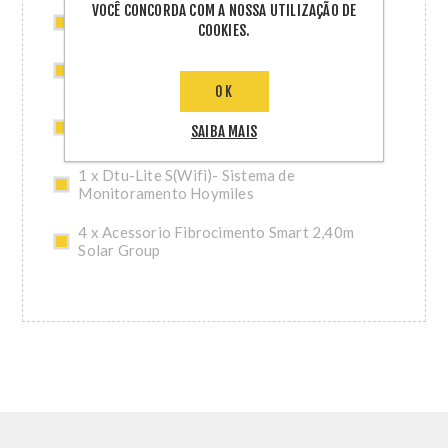
VOCÊ CONCORDA COM A NOSSA UTILIZAÇÃO DE
2 x Tampa Final Femea Hoymiles - Ca (Hms)
COOKIES.
3 x Ferramenta de Desconexao Da Porta Do
Conector Hoymiles (Hms)
OK
3 x Ferramenta de Desbloqueio Do Conector
SAIBA MAIS
Hoymiles (Hms)
1 x Dtu-Lite S(Wifi)- Sistema de
Monitoramento Hoymiles
4 x Acessorio Fibrocimento Smart 2,40m
Solar Group