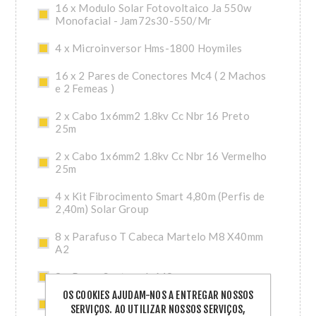
16 x Modulo Solar Fotovoltaico Ja 550w
Monofacial - Jam72s30-550/Mr
4 x Microinversor Hms-1800 Hoymiles
16 x 2 Pares de Conectores Mc4 ( 2 Machos
e 2 Femeas )
2 x Cabo 1x6mm2 1.8kv Cc Nbr 16 Preto
25m
2 x Cabo 1x6mm2 1.8kv Cc Nbr 16 Vermelho
25m
4 x Kit Fibrocimento Smart 4,80m (Perfis de
2,40m) Solar Group
8 x Parafuso T Cabeca Martelo M8 X40mm
A2
8 x Porca Sextavada M8
OS COOKIES AJUDAM-NOS A ENTREGAR NOSSOS
4 x Conector Hoymiles (Hms)
SERVIÇOS. AO UTILIZAR NOSSOS SERVIÇOS,