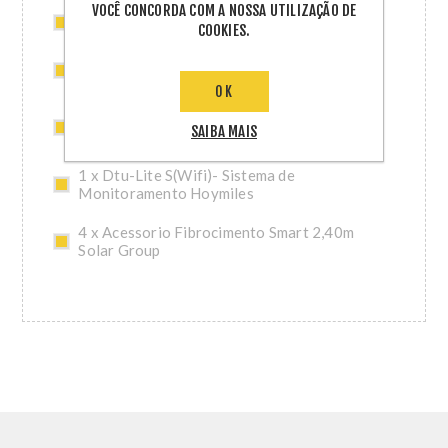
VOCÊ CONCORDA COM A NOSSA UTILIZAÇÃO DE
2 x Tampa Final Femea Hoymiles - Ca (Hms)
COOKIES.
3 x Ferramenta de Desconexao Da Porta Do
Conector Hoymiles (Hms)
OK
3 x Ferramenta de Desbloqueio Do Conector
SAIBA MAIS
Hoymiles (Hms)
1 x Dtu-Lite S(Wifi)- Sistema de
Monitoramento Hoymiles
4 x Acessorio Fibrocimento Smart 2,40m
Solar Group