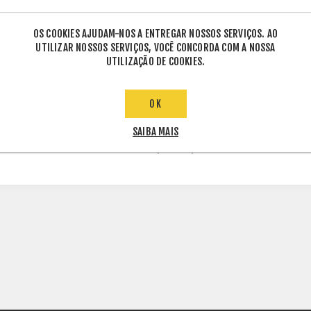
OS COOKIES AJUDAM-NOS A ENTREGAR NOSSOS SERVIÇOS. AO
UTILIZAR NOSSOS SERVIÇOS, VOCÊ CONCORDA COM A NOSSA
UTILIZAÇÃO DE COOKIES.
ETIQUETAS DE PRODUTO
OK
SAIBA MAIS
GERADOR
(237915)