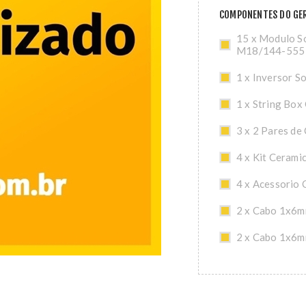
COMPONENTES DO GER
15 x Modulo So
M18/144-555
1 x Inversor S
1 x String Box
3 x 2 Pares de
4 x Kit Cerami
4 x Acessorio 
2 x Cabo 1x6m
2 x Cabo 1x6m