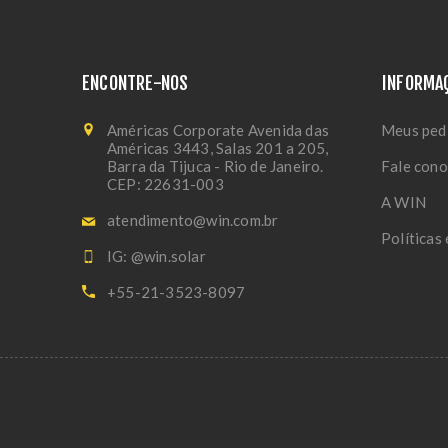
ENCONTRE-NOS
INFORMA
Américas Corporate Avenida das
Meus ped
Américas 3443, Salas 201 a 205,
Barra da Tijuca - Rio de Janeiro.
Fale con
CEP: 22631-003
A WIN
atendimento@win.com.br
Políticas
IG: @win.solar
+55-21-3523-8097