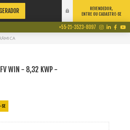
REVENDEDOR,
 GERADOR
ENTRE OU CADASTRE-SE
+55-21-3523-8097
ERÂMICA
FV WIN - 8,32 KWP -
-SE