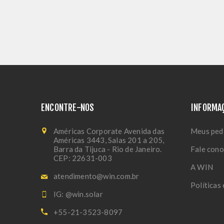
ENCONTRE-NOS
INFORMA
Américas Corporate Avenida das
Meus ped
Américas 3443, Salas 201 a 205,
Barra da Tijuca - Rio de Janeiro.
Fale con
CEP: 22631-003
A WIN
atendimento@win.com.br
Políticas
IG: @win.solar
+55-21-3523-8097