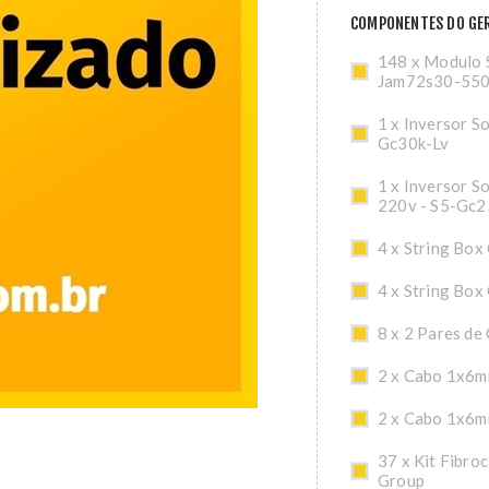
COMPONENTES DO GER
148 x Modulo S
Jam72s30-55
1 x Inversor So
Gc30k-Lv
1 x Inversor S
220v - S5-Gc2
4 x String Box
4 x String Box
8 x 2 Pares de
2 x Cabo 1x6m
2 x Cabo 1x6m
37 x Kit Fibro
Group