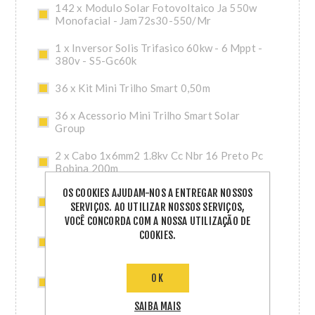
142 x Modulo Solar Fotovoltaico Ja 550w
Monofacial - Jam72s30-550/Mr
1 x Inversor Solis Trifasico 60kw - 6 Mppt -
380v - S5-Gc60k
36 x Kit Mini Trilho Smart 0,50m
36 x Acessorio Mini Trilho Smart Solar
Group
2 x Cabo 1x6mm2 1.8kv Cc Nbr 16 Preto Pc
Bobina 200m
OS COOKIES AJUDAM-NOS A ENTREGAR NOSSOS
2 x Cabo 1x6mm2 1.8kv Cc Nbr 16 Vermelho
SERVIÇOS. AO UTILIZAR NOSSOS SERVIÇOS,
Pc Bobina 200m
VOCÊ CONCORDA COM A NOSSA UTILIZAÇÃO DE
COOKIES.
2 x String Box Clamper 1040v 32a 6e/6s
P36
20 x 2 Pares de Conectores Mc4 ( 2 Machos
OK
e 2 Femeas )
SAIBA MAIS