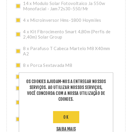
14 x Modulo Solar Fotovoltaico Ja 550w
Monofacial - Jam72s30-550/Mr
4 x Microinversor Hms-1800 Hoymiles
4 x Kit Fibrocimento Smart 4,80m (Perfis de
2,40m) Solar Group
8 x Parafuso T Cabeca Martelo M8 X40mm
A2
8 x Porca Sextavada M8
4 x Conector Hoymiles (Hms)
OS COOKIES AJUDAM-NOS A ENTREGAR NOSSOS
SERVIÇOS. AO UTILIZAR NOSSOS SERVIÇOS,
2 x Tampa Final Femea Hoymiles - Ca (Hms)
VOCÊ CONCORDA COM A NOSSA UTILIZAÇÃO DE
COOKIES.
1 x Dtu-Lite S(Wifi)- Sistema de
Monitoramento Hoymiles
4 x Acessorio Fibrocimento Smart 2,40m
OK
Solar Group
SAIBA MAIS