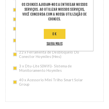
A2
OS COOKIES AJUDAM-NOS A ENTREGAR NOSSOS
SERVIÇOS. AO UTILIZAR NOSSOS SERVIÇOS,
70 x Porca Sextavada M8
VOCÊ CONCORDA COM A NOSSA UTILIZAÇÃO DE
COOKIES.
40 x Conector Hoymiles (Hms)
20 x Tampa Final Femea Hoymiles - Ca (Hms)
OK
22 x Ferramenta de Desconexao Da Porta
Do Conector Hoymiles (Hms)
SAIBA MAIS
22 x Ferramenta de Desbloqueio Do
Conector Hoymiles (Hms)
3 x Dtu-Lite S(Wifi)- Sistema de
Monitoramento Hoymiles
40 x Acessorio Mini Trilho Smart Solar
Group