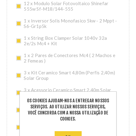
12 x Modulo Solar Fotovoltaico Shinefar
555w Sf-M18/144-555
1 x Inversor Solis Monofasico 5kw - 2 Mppt -
S6-Gr1p5k
1 x String Box Clamper Solar 1040v 32a
2e/2s Mc4 + Kit
1 x 2 Pares de Conectores Mc4 ( 2 Machos e
2 Femeas )
3 x Kit Ceramico Smart 4,80m (Perfis 2,40m)
Solar Group
3 x Acessorio Ceramico Smart 2,40m Solar
Group
OS COOKIES AJUDAM-NOS A ENTREGAR NOSSOS
SERVIÇOS. AO UTILIZAR NOSSOS SERVIÇOS,
1 x Cabo 1x6mm2 1.8kv Cc Nbr 16 Preto Pc
VOCÊ CONCORDA COM A NOSSA UTILIZAÇÃO DE
Bobina 100m
COOKIES.
1 x Cabo 1x6mm2 1.8kv Cc Nbr 16 Vermelho
Pc Bobina 100m