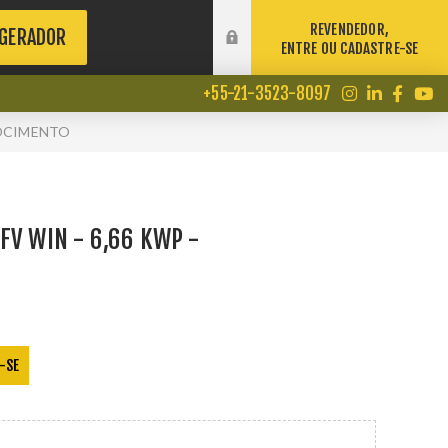
REVENDEDOR,
 GERADOR
ENTRE OU CADASTRE-SE
+55-21-3523-8097
ROCIMENTO
FV WIN - 6,66 KWP -
-SE