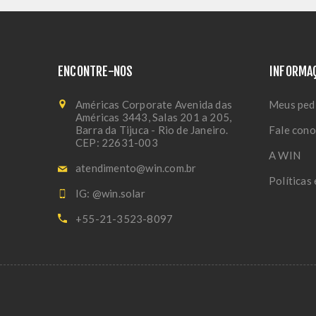
ENCONTRE-NOS
INFORMA
Américas Corporate Avenida das
Meus ped
Américas 3443, Salas 201 a 205,
Barra da Tijuca - Rio de Janeiro.
Fale con
CEP: 22631-003
A WIN
atendimento@win.com.br
Políticas
IG: @win.solar
+55-21-3523-8097