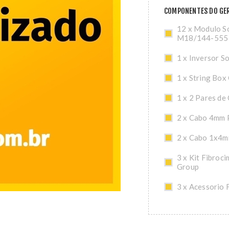
COMPONENTES DO GER
12 x Modulo So
M18/144-555
1 x Inversor S
1 x String Box
1 x 2 Pares de
2 x Cabo 4mm 
2 x Cabo 1x4m
3 x Kit Fibroc
Group
3 x Acessorio 