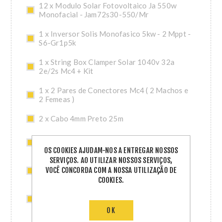
12 x Modulo Solar Fotovoltaico Ja 550w
Monofacial - Jam72s30-550/Mr
1 x Inversor Solis Monofasico 5kw - 2 Mppt -
S6-Gr1p5k
1 x String Box Clamper Solar 1040v 32a
2e/2s Mc4 + Kit
1 x 2 Pares de Conectores Mc4 ( 2 Machos e
2 Femeas )
2 x Cabo 4mm Preto 25m
2 x Cabo 1x4mm2 1.8kv Cc Nbr 16 Vermelho
25m
OS COOKIES AJUDAM-NOS A ENTREGAR NOSSOS
SERVIÇOS. AO UTILIZAR NOSSOS SERVIÇOS,
3 x Kit Ceramico Smart 4,80m (Perfis 2,40m)
VOCÊ CONCORDA COM A NOSSA UTILIZAÇÃO DE
Solar Group
COOKIES.
3 x Acessorio Ceramico Smart 2,40m Solar
Group
OK