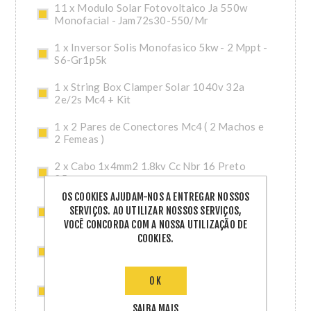
11 x Modulo Solar Fotovoltaico Ja 550w
Monofacial - Jam72s30-550/Mr
1 x Inversor Solis Monofasico 5kw - 2 Mppt -
S6-Gr1p5k
1 x String Box Clamper Solar 1040v 32a
2e/2s Mc4 + Kit
1 x 2 Pares de Conectores Mc4 ( 2 Machos e
2 Femeas )
2 x Cabo 1x4mm2 1.8kv Cc Nbr 16 Preto
25m
OS COOKIES AJUDAM-NOS A ENTREGAR NOSSOS
2 x Cabo 1x4mm2 1.8kv Cc Nbr 16 Vermelho
SERVIÇOS. AO UTILIZAR NOSSOS SERVIÇOS,
25m
VOCÊ CONCORDA COM A NOSSA UTILIZAÇÃO DE
COOKIES.
3 x Kit Ceramico Smart 4,80m (Perfis 2,40m)
Solar Group
OK
3 x Acessorio Ceramico Smart 2,40m Solar
Group
SAIBA MAIS